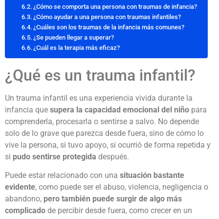
¿Cómo se comporta una persona con traumas de infancia?
¿Cómo ayudar a una persona con traumas infantiles?
¿Cuáles son los traumas de la infancia más comunes?
¿Se pueden llegar a superar?
¿Cuál es la terapia más eficaz?
¿Qué es un trauma infantil?
Un trauma infantil es una experiencia vivida durante la
infancia que
supera la capacidad emocional del niño
para
comprenderla, procesarla o sentirse a salvo. No depende
solo de lo grave que parezca desde fuera, sino de cómo lo
vive la persona, si tuvo apoyo, si ocurrió de forma repetida y
si
pudo sentirse protegida
después.
Puede estar relacionado con una
situación bastante
evidente
, como puede ser el abuso, violencia, negligencia o
abandono,
pero también puede surgir de algo más
complicado
de percibir desde fuera, como crecer en un